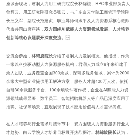
座谈会现场，君润人力用工研究院院长林锦旋、RPO事业部负责人
曾辉云、用工研究院研究员张云，与广东白云学院工商管理学院院
长汪义军、副院长招建贞、职业导师何淑平及人力资源系核心教师
代表共同出席座谈，
双方围绕AI赋能人力资源领域发展、人才培养
创新等核心议题展开深度交流。
交流会伊始，
林锦旋院长
介绍了君润人力发展概况。他指出，作为
一家以科技驱动型人力资源服务机构，君润人力成立6年来组建千
余人团队，业务覆盖全国300余城，深耕多服务领域，累计为2000
余家大中型企业提供用工解决方案，服务人才超400万人次。依托
自研30余款服务平台、100余项软件著作权，企业在AI赋能人力资
源领域成果显著，数字员工、智能招聘机器人等产品已深度应用于
招聘、社保等场景，直观展现了技术应用价值与人才需求痛点。
在人才培养与行业需求对接环节中，双方围绕人力资源服务行业人
才趋势、白云学院人才培养目标展开热烈探讨。
林锦旋院长
认为，