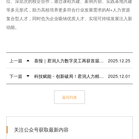
位、深层次的校企合作，通过课程共建、案例共创、实践基地共建
等多元形式，助力高校培养更多符合行业发展需求的AI+人力资源
复合型人才，同时也为企业吸纳优质人才、实现可持续发展注入新
动能。
上一篇
喜报｜君润人力数字灵工再获首届腾讯云Agent大赛三等奖！
2025.12.25
下一篇
科技赋能・创新破局！君润人力精彩亮相第三届全国人力资源服务业发展大会
2025.12.01
返回列表
关注公众号获取最新内容